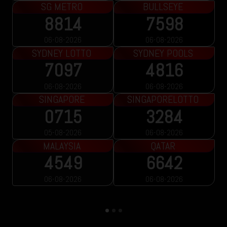
SG METRO
BULLSEYE
8814
7598
06-08-2026
06-08-2026
SYDNEY LOTTO
SYDNEY POOLS
7097
4816
06-08-2026
06-08-2026
SINGAPORE
SINGAPORELOTTO
0715
3284
05-08-2026
06-08-2026
MALAYSIA
QATAR
4549
6642
06-08-2026
06-08-2026