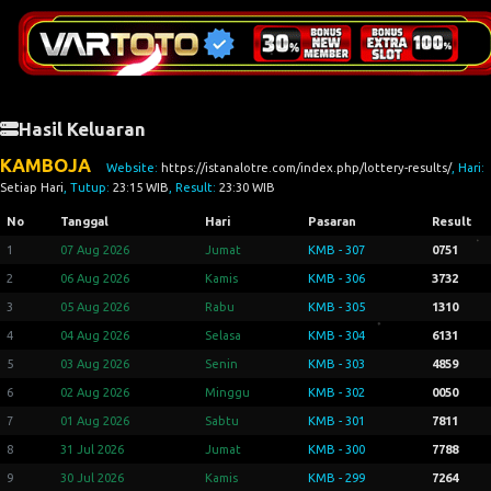
Hasil Keluaran
KAMBOJA
Website:
https://istanalotre.com/index.php/lottery-results/
, Hari:
Setiap Hari
, Tutup:
23:15 WIB
, Result:
23:30 WIB
No
Tanggal
Hari
Pasaran
Result
1
07 Aug 2026
Jumat
KMB - 307
0751
2
06 Aug 2026
Kamis
KMB - 306
3732
3
05 Aug 2026
Rabu
KMB - 305
1310
4
04 Aug 2026
Selasa
KMB - 304
6131
5
03 Aug 2026
Senin
KMB - 303
4859
6
02 Aug 2026
Minggu
KMB - 302
0050
7
01 Aug 2026
Sabtu
KMB - 301
7811
8
31 Jul 2026
Jumat
KMB - 300
7788
9
30 Jul 2026
Kamis
KMB - 299
7264